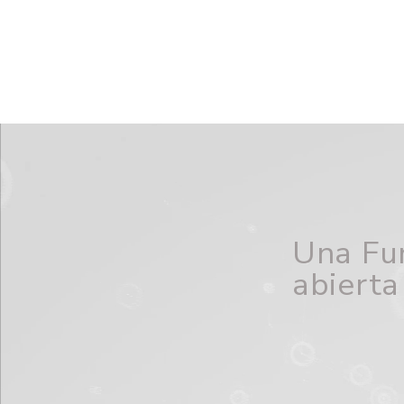
Una
Fu
abierta