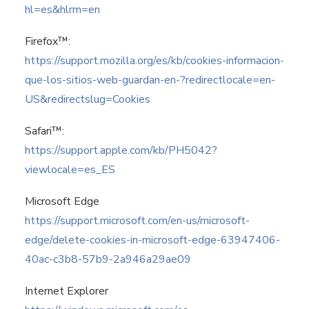
hl=es&hlrm=en
Firefox™:
https://support.mozilla.org/es/kb/cookies-informacion-
que-los-sitios-web-guardan-en-?redirectlocale=en-
US&redirectslug=Cookies
Safari™:
https://support.apple.com/kb/PH5042?
viewlocale=es_ES
Microsoft Edge
https://support.microsoft.com/en-us/microsoft-
edge/delete-cookies-in-microsoft-edge-63947406-
40ac-c3b8-57b9-2a946a29ae09
Internet Explorer