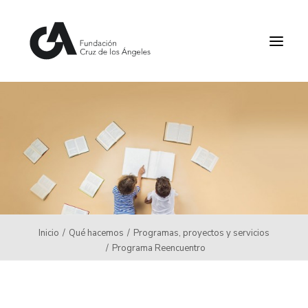
Inicio
Quiénes somos
Qué hacemos
Agenda y Actualidad
Inicio
Qué hacemos
Programas, proyectos y servicios
Portal de Transparencia
Programa Reencuentro
Contáctanos